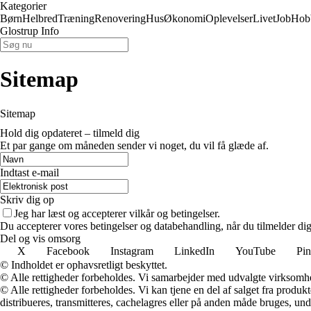
Kategorier
Børn
Helbred
Træning
Renovering
Hus
Økonomi
Oplevelser
Livet
Job
Hob
Glostrup Info
Sitemap
Sitemap
Hold dig opdateret – tilmeld dig
Et par gange om måneden sender vi noget, du vil få glæde af.
Indtast e-mail
Skriv dig op
Jeg har læst og accepterer vilkår og betingelser.
Du accepterer vores betingelser og databehandling, når du tilmelder di
Del og vis omsorg
X
Facebook
Instagram
LinkedIn
YouTube
Pin
© Indholdet er ophavsretligt beskyttet.
© Alle rettigheder forbeholdes. Vi samarbejder med udvalgte virksomhed
© Alle rettigheder forbeholdes. Vi kan tjene en del af salget fra produk
distribueres, transmitteres, cachelagres eller på anden måde bruges, und