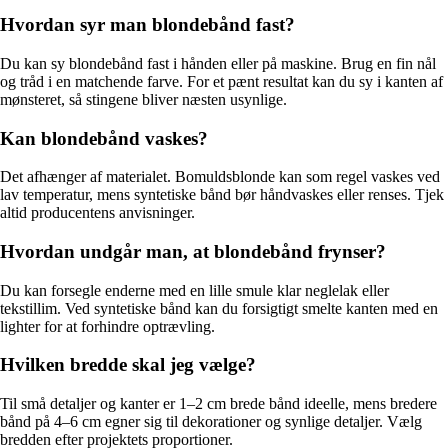
Hvordan syr man blondebånd fast?
Du kan sy blondebånd fast i hånden eller på maskine. Brug en fin nål
og tråd i en matchende farve. For et pænt resultat kan du sy i kanten af
mønsteret, så stingene bliver næsten usynlige.
Kan blondebånd vaskes?
Det afhænger af materialet. Bomuldsblonde kan som regel vaskes ved
lav temperatur, mens syntetiske bånd bør håndvaskes eller renses. Tjek
altid producentens anvisninger.
Hvordan undgår man, at blondebånd frynser?
Du kan forsegle enderne med en lille smule klar neglelak eller
tekstillim. Ved syntetiske bånd kan du forsigtigt smelte kanten med en
lighter for at forhindre optrævling.
Hvilken bredde skal jeg vælge?
Til små detaljer og kanter er 1–2 cm brede bånd ideelle, mens bredere
bånd på 4–6 cm egner sig til dekorationer og synlige detaljer. Vælg
bredden efter projektets proportioner.