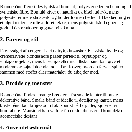
Blondebånd fremstilles typisk af bomuld, polyester eller en blanding af
syntetiske fibre. Bomuld giver et naturligt og blødt udtryk, mens
polyester er mere slidstærkt og holder formen bedre. Til beklædning er
et blødt materiale ofte at foretrække, mens polyesterbånd egner sig
godt til dekorationer og gaveindpakning.
2. Farver og stil
Farvevalget afhænger af det udtryk, du ønsker. Klassiske hvide og
cremefarvede blondesnore passer perfekt til bryllupper og
vintageprojekter, mens farverige eller metalliske bånd kan give et
moderne og iøjnefaldende look. Tænk over, hvordan farven spiller
sammen med stoffet eller materialet, du arbejder med.
3. Bredde og mønster
Blondebånd findes i mange bredder – fra smalle kanter til brede
dekorative bånd. Smalle bånd er ideelle til detaljer og kanter, mens
brede bånd kan bruges som fokuspunkt på fx puder, kjoler eller
bordløbere. Mønsteret kan variere fra enkle blomster til komplekse
geometriske designs.
4. Anvendelsesformål