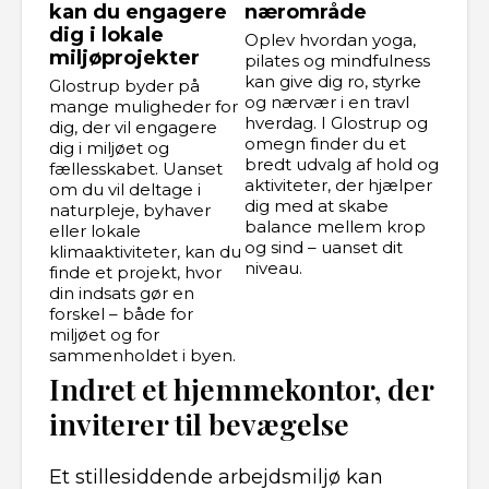
kan du engagere
nærområde
dig i lokale
Oplev hvordan yoga,
miljøprojekter
pilates og mindfulness
kan give dig ro, styrke
Glostrup byder på
og nærvær i en travl
mange muligheder for
hverdag. I Glostrup og
dig, der vil engagere
omegn finder du et
dig i miljøet og
bredt udvalg af hold og
fællesskabet. Uanset
aktiviteter, der hjælper
om du vil deltage i
dig med at skabe
naturpleje, byhaver
balance mellem krop
eller lokale
og sind – uanset dit
klimaaktiviteter, kan du
niveau.
finde et projekt, hvor
din indsats gør en
forskel – både for
miljøet og for
sammenholdet i byen.
Indret et hjemmekontor, der
inviterer til bevægelse
Et stillesiddende arbejdsmiljø kan