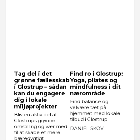
Tag del i det
Find ro i Glostrup:
grønne fællesskab
Yoga, pilates og
i Glostrup – sådan
mindfulness i dit
kan du engagere
nærområde
dig i lokale
Find balance og
miljøprojekter
velvære tæt på
hjemmet med lokale
Bliv en aktiv del af
tilbud i Glostrup
Glostrups grønne
omstilling og vær med
DANIEL SKOV
til at skabe et mere
bæredygtigt