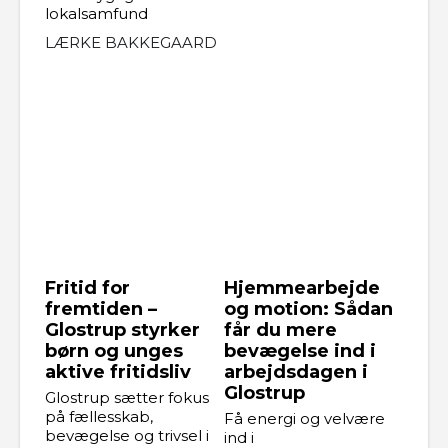
lokalsamfund
LÆRKE BAKKEGAARD
Fritid for
Hjemmearbejde
fremtiden –
og motion: Sådan
Glostrup styrker
får du mere
børn og unges
bevægelse ind i
aktive fritidsliv
arbejdsdagen i
Glostrup
Glostrup sætter fokus
på fællesskab,
Få energi og velvære
bevægelse og trivsel i
ind i