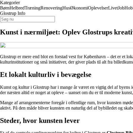
Kategorier
Børn
Helbred
Træning
Renovering
Hus
Økonomi
Oplevelser
Livet
Job
Hob
Glostrup Info
Kunst i nærmiljøet: Oplev Glostrups kreati
Glostrup er mere end blot en forstad vest for København – det er et lo
kulturinstitutioner og små initiativer, der giver plads til alt fra billed
Et lokalt kulturliv i bevægelse
Kunst og kultur i Glostrup har i mange år været en vigtig del af byens i
der næsten altid er noget at opleve – uanset om du er til moderne kunst, 
Mange af arrangementerne foregår i offentlige rum, hvor kunsten møder h
aktivt. På den måde bliver kunsten en naturlig del af bybilledet og s
Steder, hvor kunsten lever
Et af de centrale samlingspunkter for kultur i Glostrup er
Glostrup Bib