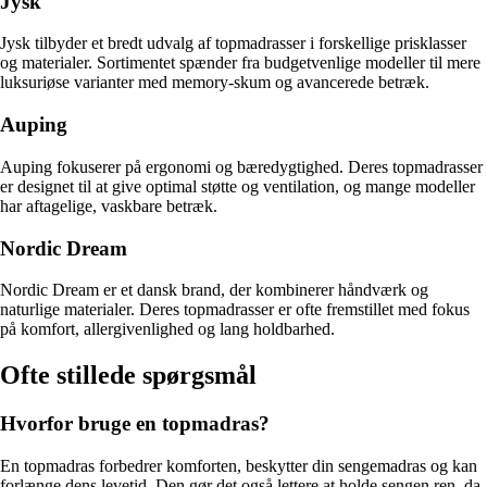
Jysk
Jysk tilbyder et bredt udvalg af topmadrasser i forskellige prisklasser
og materialer. Sortimentet spænder fra budgetvenlige modeller til mere
luksuriøse varianter med memory-skum og avancerede betræk.
Auping
Auping fokuserer på ergonomi og bæredygtighed. Deres topmadrasser
er designet til at give optimal støtte og ventilation, og mange modeller
har aftagelige, vaskbare betræk.
Nordic Dream
Nordic Dream er et dansk brand, der kombinerer håndværk og
naturlige materialer. Deres topmadrasser er ofte fremstillet med fokus
på komfort, allergivenlighed og lang holdbarhed.
Ofte stillede spørgsmål
Hvorfor bruge en topmadras?
En topmadras forbedrer komforten, beskytter din sengemadras og kan
forlænge dens levetid. Den gør det også lettere at holde sengen ren, da