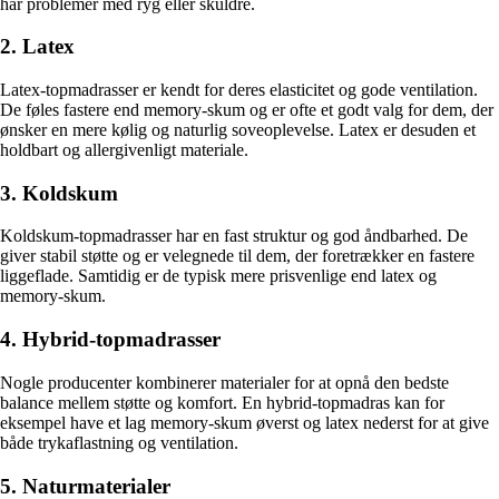
har problemer med ryg eller skuldre.
2. Latex
Latex-topmadrasser er kendt for deres elasticitet og gode ventilation.
De føles fastere end memory-skum og er ofte et godt valg for dem, der
ønsker en mere kølig og naturlig soveoplevelse. Latex er desuden et
holdbart og allergivenligt materiale.
3. Koldskum
Koldskum-topmadrasser har en fast struktur og god åndbarhed. De
giver stabil støtte og er velegnede til dem, der foretrækker en fastere
liggeflade. Samtidig er de typisk mere prisvenlige end latex og
memory-skum.
4. Hybrid-topmadrasser
Nogle producenter kombinerer materialer for at opnå den bedste
balance mellem støtte og komfort. En hybrid-topmadras kan for
eksempel have et lag memory-skum øverst og latex nederst for at give
både trykaflastning og ventilation.
5. Naturmaterialer