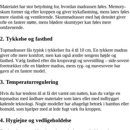
Materialet har stor betydning for, hvordan madrassen føles. Memory-
skum former sig efter kroppen og giver trykaflastning, mens latex føles
mere elastisk og ventilerende. Skummadrasser med høj densitet giver
ofte en fastere støtte, mens blødere skumtyper kan føles mere
omfavnende.
2. Tykkelse og fasthed
Topmadrasser fås typisk i tykkelser fra 4 til 10 cm. En tykkere madras
giver ofte mere komfort, men kan også ændre sengens højde og
fasthed. Vælg fasthed efter din kropsvægt og sovestilling – side-sovere
foretrækker ofte en blødere madras, mens ryg- og mavesovere har
gavn af en fastere model.
3. Temperaturregulering
Hvis du har tendens til at få det varmt om natten, kan du vælge en
topmadras med åndbare materialer som latex eller med indbygget
kølende teknologi. Nogle modeller har aftageligt betræk i bambus eller
bomuld, som hjælper med at lede fugt væk fra kroppen.
4. Hygiejne og vedligeholdelse