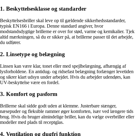
1. Beskyttelsesklasse og standarder
Beskyttelsesbriller skal leve op til gældende sikkerhedsstandarder,
typisk EN166 i Europa. Denne standard angiver, hvor
modstandsdygtige brillerne er over for stød, varme og kemikalier. Tjek
altid mærkningen, så du er sikker på, at brillerne passer til det arbejde,
du udfører.
2. Linsetype og belægning
Linsen kan være klar, tonet eller med spejlbelægning, afhængig af
lysforholdene. En antidug- og ridsefast belægning forlænger levetiden
og sikrer klart udsyn under arbejdet. Hvis du arbejder udendørs, kan
UV-beskyttelse være en fordel.
3. Komfort og pasform
Brillerne skal sidde godt uden at klemme. Justerbare stænger,
næsepuder og fleksible rammer øger komforten, især ved længere tids
brug. Hvis du bruger almindelige briller, kan du vælge overbriller eller
modeller med plads til receptglas.
4. Ventilation og dugfri funktion