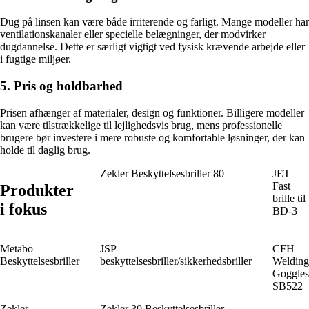
Dug på linsen kan være både irriterende og farligt. Mange modeller har
ventilationskanaler eller specielle belægninger, der modvirker
dugdannelse. Dette er særligt vigtigt ved fysisk krævende arbejde eller
i fugtige miljøer.
5. Pris og holdbarhed
Prisen afhænger af materialer, design og funktioner. Billigere modeller
kan være tilstrækkelige til lejlighedsvis brug, mens professionelle
brugere bør investere i mere robuste og komfortable løsninger, der kan
holde til daglig brug.
Zekler Beskyttelsesbriller 80
JET
Fast
Produkter
brille til
i fokus
BD-3
Metabo
JSP
CFH
Beskyttelsesbriller
beskyttelsesbriller/sikkerhedsbriller
Welding
Goggles
SB522
Zekler
Zekler 30 Beskyttelsesbriller -