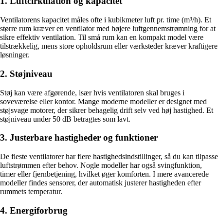
1. Luftcirkulation og kapacitet
Ventilatorens kapacitet måles ofte i kubikmeter luft pr. time (m³/h). Et
større rum kræver en ventilator med højere luftgennemstrømning for at
sikre effektiv ventilation. Til små rum kan en kompakt model være
tilstrækkelig, mens store opholdsrum eller værksteder kræver kraftigere
løsninger.
2. Støjniveau
Støj kan være afgørende, især hvis ventilatoren skal bruges i
soveværelse eller kontor. Mange moderne modeller er designet med
støjsvage motorer, der sikrer behagelig drift selv ved høj hastighed. Et
støjniveau under 50 dB betragtes som lavt.
3. Justerbare hastigheder og funktioner
De fleste ventilatorer har flere hastighedsindstillinger, så du kan tilpasse
luftstrømmen efter behov. Nogle modeller har også svingfunktion,
timer eller fjernbetjening, hvilket øger komforten. I mere avancerede
modeller findes sensorer, der automatisk justerer hastigheden efter
rummets temperatur.
4. Energiforbrug