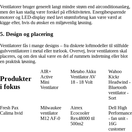
Ventilatorer bruger generelt langt mindre strøm end airconditionanlæg,
men der kan stadig være forskel på effektiviteten. Energibesparende
motorer og LED-display med lavt strømforbrug kan være værd at
kigge efter, hvis du ønsker en miljøvenlig løsning.
5. Design og placering
Ventilatorer fås i mange designs – fra diskrete loftmodeller til stilfulde
gulvventilatorer i metal eller trælook. Overvej, hvor ventilatoren skal
placeres, og om den skal være en del af rummets indretning eller blot
en praktisk løsning.
AIR+
Metabo Akku
Wahoo
Active
Ventilator AV
Kickr
Produkter
Mini
18 - 18 Volt
Headwind -
i fokus
Ventilator
Bluetooth
ventilator -
Sort
Fresh Pax
Milwaukee
Airrex
Dell High
Calima hvid
ventilator
Ecocooler
Performance
M12 AF-0
Rex48000 til
- fan unit -
500m2
16G
customer