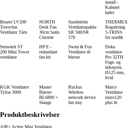
install -
Kabinet
køler
Beurer LV200
NORTH
Sundström
THERMEX
Towerfan
Desk Fan
Ventilatorpakke
Regulering
Ventilator Tårn
30cm Satin
SR 500/SR
5-TRINS
Chrome
570
for nordik
Sensotek ST
HP E -
Swim & Fun
Duka
200 Mini Tower
redundant
Ventilator til
ventilator
ventilator
fan kit
blæser
Pro 32TH
Fugt- og
tidsstyret,
Ø125 mm,
hvid
KGK Ventilator
Master
Ruckus
Maico
Tyfon 3000
Blæser
Wireless
Ventilator
BL6800 +
network device
muro120
Slange
fan tray
plus ht
Produktbeskrivelser
AIR+ Active Mini Ventilator