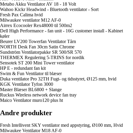
Metabo Akku Ventilator AV 18 - 18 Volt
Wahoo Kickr Headwind - Bluetooth ventilator - Sort
Fresh Pax Calima hvid
Milwaukee ventilator M12 AF-0
Airrex Ecocooler Rex48000 til 500m2
Dell High Performance - fan unit - 16G customer install - Kabinet
køler
Beurer LV200 Towerfan Ventilator Tårn
NORTH Desk Fan 30cm Satin Chrome
Sundström Ventilatorpakke SR 500/SR 570
THERMEX Regulering 5-TRINS for nordik
Sensotek ST 200 Mini Tower ventilator
HP E - redundant fan kit
Swim & Fun Ventilator til blæser
Duka ventilator Pro 32TH Fugt- og tidsstyret, Ø125 mm, hvid
KGK Ventilator Tyfon 3000
Master Blæser BL6800 + Slange
Ruckus Wireless network device fan tray
Maico Ventilator muro120 plus ht
Andre produkter
Fresh Intellivent SKY ventilator med appstyring, Ø100 mm, Hvid
Milwaukee Ventilator M18 AF-0